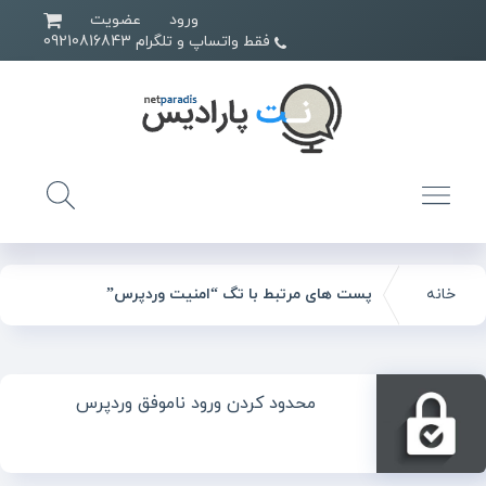
ورود
عضویت
فقط واتساپ و تلگرام 09210816843
خانه
پست های مرتبط با تگ “امنیت وردپرس”
محدود کردن ورود ناموفق وردپرس