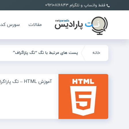
فقط واتساپ و تلگرام 09210816843
مقالات
سورس کده
خانه
پست های مرتبط با تگ “تگ پاراگراف”
آموزش HTML – تگ پاراگراف و خط جدید