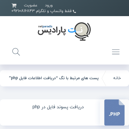
ورود
عضویت
فقط واتساپ و تلگرام 09210816843
خانه
پست های مرتبط با تگ “دریافت اطلاعات فایل php”
دریافت پسوند فایل در php