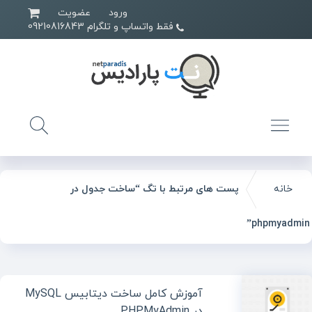
ورود
عضویت
فقط واتساپ و تلگرام 09210816843
خانه
پست های مرتبط با تگ “ساخت جدول در
phpmyadmin”
آموزش کامل ساخت دیتابیس MySQL
در PHPMyAdmin