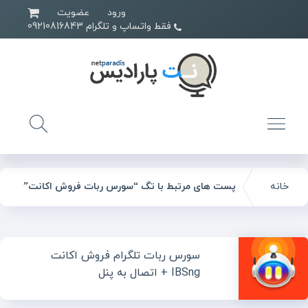
ورود
عضویت
فقط واتساپ و تلگرام 09210816843
خانه
پست های مرتبط با تگ “سورس ربات فروش اکانت”
سورس ربات تلگرام فروش اکانت
IBSng + اتصال به پنل