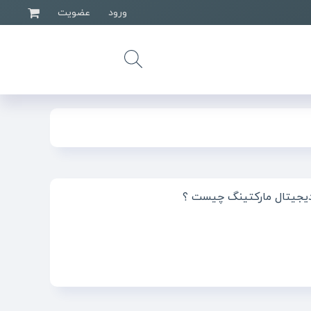
ورود
عضویت
یجیتال مارکتینگ چیست ؟