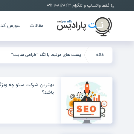
فقط واتساپ و تلگرام 09210816843
مقالات
سورس کده
خانه
پست های مرتبط با تگ “طراحی سایت”
بهترین شرکت سئو چه ویژگی
باشد؟