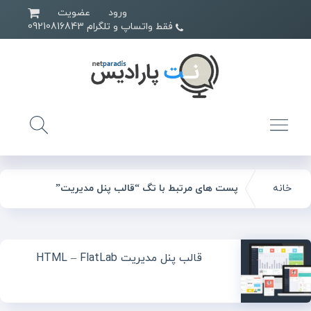
ورود
عضویت
فقط واتساپ و تلگرام 09210816843
خانه
پست های مرتبط با تگ “قالب پنل مدیریت”
قالب پنل مدیریت HTML – FlatLab