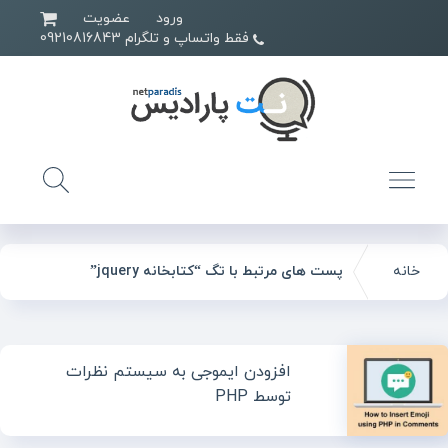
ورود
عضویت
فقط واتساپ و تلگرام 09210816843
خانه
پست های مرتبط با تگ “کتابخانه jquery”
افزودن ایموجی به سیستم نظرات
توسط PHP