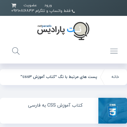
ورود
عضویت
فقط واتساپ و تلگرام 09210816843
خانه
پست های مرتبط با تگ “کتاب آموزش css3”
کتاب آموزش CSS به فارسی