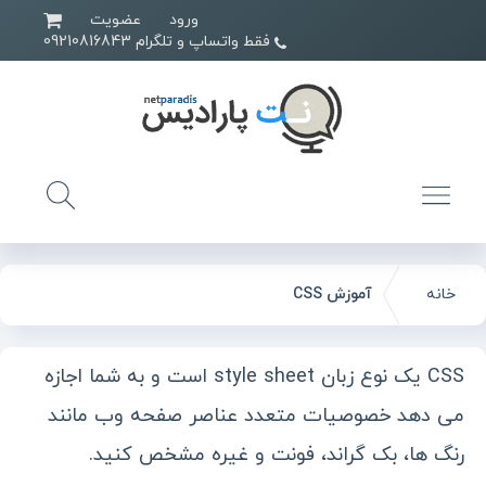
ورود
عضویت
فقط واتساپ و تلگرام 09210816843
خانه
آموزش CSS
CSS یک نوع زبان style sheet است و به شما اجازه
می دهد خصوصیات متعدد عناصر صفحه وب مانند
رنگ ها، بک گراند، فونت و غیره مشخص کنید.