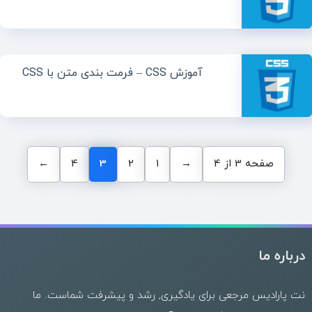
آموزش CSS – فرمت بندی متن با CSS
صفحه 3 از 4
→
1
2
3
4
←
درباره ما
نت پارادیس مرجعی برای یادگیری, رشد و پیشرفت شماست. ما