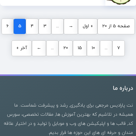
صفحه 5 از 20
« اول
→
...
3
4
5
6
7
...
10
15
20
...
←
آخر »
درباره ما
نت پارادیس مرجعی برای یادگیری, رشد و پیشرفت شماست. ما
همیشه در تلاشیم که بهترین
آموزش ها
,
مقالات تخصصی
،
سورس
کد
,
قالب
ها و
اپلیکیشن های وب
و موبایل را تولید و در اختیار علاقه
مندان و حرفه ای های این حوزه ها قرار بدیم.