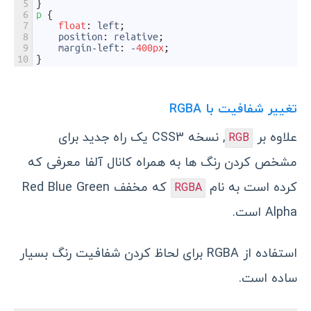
5
}
6
p
{
7
float
:
left
;
8
position
:
relative
;
9
margin
-
left
:
-
400px
;
10
}
تغییر شفافیت با RGBA
علاوه بر
, نسخه CSS3 یک راه جدید برای
RGB
مشخص کردن رنگ ها به همراه کانال آلفا معرفی که
کرده است به نام
که مخفف Red Blue Green
RGBA
Alpha است.
استفاده از RGBA برای لحاظ کردن شفافیت رنگ بسیار
ساده است.