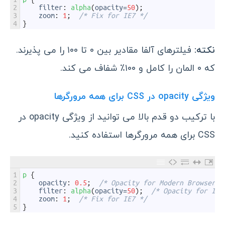
2
filter
:
alpha
(
opacity
=
50
)
;
3
zoom
:
1
;
/* Fix for IE7 */
4
}
نکته:
فیلترهای آلفا مقادیر بین ۰ تا ۱۰۰ را می پذیرند.
که ۰ المان را کامل و ۱۰۰٪ شفاف می کند.
ویژگی opacity در CSS برای همه مرورگرها
با ترکیب دو قدم بالا می توانید از ویژگی opacity در
CSS برای همه مرورگرها استفاده کنید.
1
p
{
2
opacity
:
0.5
;
/* Opacity for Modern Browsers 
3
filter
:
alpha
(
opacity
=
50
)
;
/* Opacity for IE8
4
zoom
:
1
;
/* Fix for IE7 */
5
}