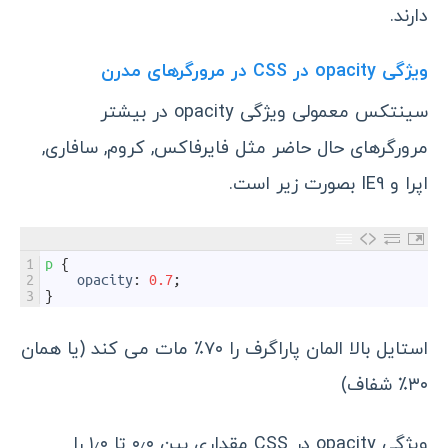
دارند.
ویژگی opacity در CSS در مرورگرهای مدرن
سینتکس معمولی ویژگی opacity در بیشتر
مرورگرهای حال حاضر مثل فایرفاکس, کروم, سافاری,
اپرا و IE9 بصورت زیر است.
1
p
{
2
opacity
:
0.7
;
3
}
استایل بالا المان پاراگرف را ۷۰٪ مات می کند (یا همان
۳۰٪ شفاف)
ویژگی opacity در CSS
مقداری بین ۰٫۰ تا ۱٫۰ را