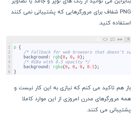
بنابراین می توانید از رنگ های توپر و جامد یا تصاویر
PNG شفاف برای مرورگرهایی که پشتیبانی نمی کنند
استفاده کنید.
1
p
{
2
/* Fallback for web browsers that doesn't supp
3
background
:
rgb
(
0
,
0
,
0
)
;
4
/* RGBa with 0.5 opacity */
5
background
:
rgba
(
0
,
0
,
0
,
0.5
)
;
6
}
باز هم تاکید می کنم که نیازی به این کار نیست و
همه مرورگرهای مدرن امروزی از این موارد کاملا
پشتیبانی می کنند.