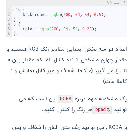
1
div
{
2
background
:
rgba
(
200
,
54
,
54
,
0.5
)
;
3
}
4
p
{
5
color
:
rgba
(
200
,
54
,
54
,
0.25
)
;
6
}
اعداد هر سه بخش ابتدایی مقادیر رنگ RGB هستند و
مقدار چهارم مشخص کننده کانال آلفا که مقدار بین ۰
تا ۱ را می گیرد (۰ کاملا شفاف و غیر قابل نمایش و ۱
کاملا مات)
یک مشخصه مهم دربره
این است که می
RGBA
توانیم
هر رنگ را کنترل کنیم.
opacity
با RGBA , می توانید رنگ متن المان را شفاف و پس