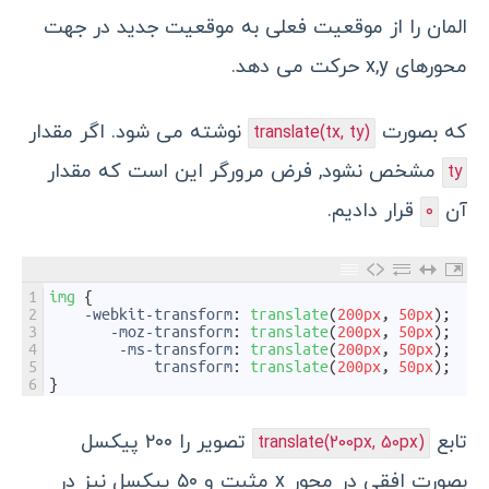
المان را از موقعیت فعلی به موقعیت جدید در جهت
محورهای x,y حرکت می دهد.
که بصورت
نوشته می شود. اگر مقدار
translate(tx, ty)
مشخص نشود, فرض مرورگر این است که مقدار
ty
آن
قرار دادیم.
۰
1
img
{
2
-
webkit
-
transform
:
translate
(
200px
,
50px
)
;
/*
3
-
moz
-
transform
:
translate
(
200px
,
50px
)
;
/*
4
-
ms
-
transform
:
translate
(
200px
,
50px
)
;
/*
5
transform
:
translate
(
200px
,
50px
)
;
/*
6
}
تابع
تصویر را ۲۰۰ پیکسل
translate(200px, 50px)
بصورت افقی در محور x مثبت و ۵۰ پیکسل نیز در