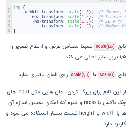
1
img
{
2
-
webkit
-
transform
:
scale
(
1.5
)
;
/* Chrome, Saf
3
-
moz
-
transform
:
scale
(
1.5
)
;
/* Firefox */
4
-
ms
-
transform
:
scale
(
1.5
)
;
/* IE 9 */
5
transform
:
scale
(
1.5
)
;
/* Modern Brow
6
}
تابع
نسبتا مقیاس عرض و ارتفاع تصویر را
scale(1.5)
۱٫۵ برابر سایز اصلی می کند.
تابع
یا
روی المان تاثیری ندارد.
scale(1, 1)
scale(1)
از این تابع برای بزرگ کردن المان هایی مثل input های
چک باکس یا radio و غیره که امکان تعیین اندازه آن
ها با width یا height نیست بسیار استفاده می شود و
کاربرد دارد.