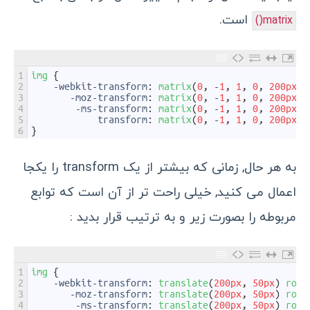
است.
matrix()
1
img
{
2
-
webkit
-
transform
:
matrix
(
0
,
-
1
,
1
,
0
,
200px
,
3
-
moz
-
transform
:
matrix
(
0
,
-
1
,
1
,
0
,
200px
,
4
-
ms
-
transform
:
matrix
(
0
,
-
1
,
1
,
0
,
200px
,
5
transform
:
matrix
(
0
,
-
1
,
1
,
0
,
200px
,
6
}
به هر حال, زمانی که بیشتر از یک transform را یکجا
اعمال می کنید, خیلی راحت تر از آن است که توابع
مربوطه را بصورت زیر و به ترتیب قرار بدید :
1
img
{
2
-
webkit
-
transform
:
translate
(
200px
,
50px
)
rota
3
-
moz
-
transform
:
translate
(
200px
,
50px
)
rota
4
-
ms
-
transform
:
translate
(
200px
,
50px
)
rota