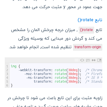
جهت عمود در محور y مثبت حرکت می دهد.
تابع rotate()
تابع
, میزان درجه چرخش المان را مشخص
rotate()
می کند و گردش دور مبدایی که بوسیله ویژگی
تنظیم شده است, انجام خواهد شد.
transform-origin
1
img
{
2
-
webkit
-
transform
:
rotate
(
30deg
)
;
/* Chrome, 
3
-
moz
-
transform
:
rotate
(
30deg
)
;
/* Firefox 
4
-
ms
-
transform
:
rotate
(
30deg
)
;
/* IE 9 */
5
transform
:
rotate
(
30deg
)
;
/* Standard
6
}
زاویه مثبت برای این تابع باعث می شود تا چرخش در
جهت عقربه های ساعت صورت گیرد و زاویه منفی