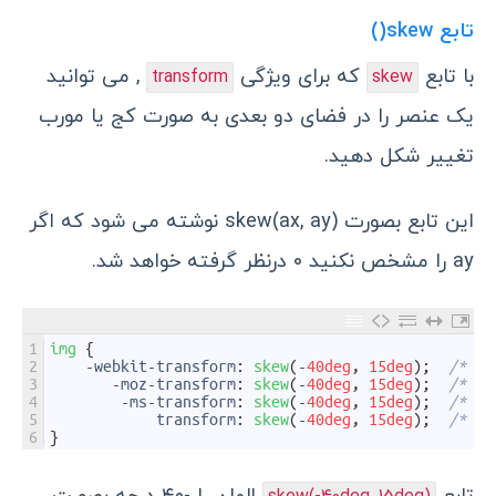
تابع skew()
با تابع
که برای ویژگی
, می توانید
transform
skew
یک عنصر را در فضای دو بعدی به صورت کج یا مورب
تغییر شکل دهید.
این تابع بصورت skew(ax, ay) نوشته می شود که اگر
ay را مشخص نکنید ۰ درنظر گرفته خواهد شد.
1
img
{
2
-
webkit
-
transform
:
skew
(
-
40deg
,
15deg
)
;
/* Ch
3
-
moz
-
transform
:
skew
(
-
40deg
,
15deg
)
;
/* Fi
4
-
ms
-
transform
:
skew
(
-
40deg
,
15deg
)
;
/* IE
5
transform
:
skew
(
-
40deg
,
15deg
)
;
/* Mo
6
}