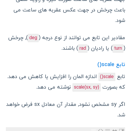
باعث چرخش در جهت عکس عقربه های ساعت می
شود.
مقادیر این تابع می توانند از نوع درجه (
), چرخش
deg
(
) یا رادیان (
) باشند.
rad
turn
تابع scale()
تابع
اندازه المان را افزایش یا کاهش می دهد.
scale()
که بصورت
نوشته می دهد.
scale(sx, sy)
اگر sy مشخص نشود, مقدار آن معادل sx فرض خواهد
شد.