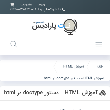
ورود
عضویت
فقط واتساپ و تلگرام 09210816843
خانه
آموزش HTML
آموزش HTML – دستور doctype در html
آموزش HTML – دستور doctype در html