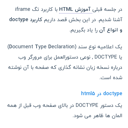
در جلسه قبلی
آموزش HTML
با کاربرد تگ iframe
آشنا شدیم. در این بخش قصد داریم
کاربرد doctype
و انواع آن
را یاد بگیریم.
یک اعلامیه نوع سند (
D
ype
T
ocument
D
eclaration)
یا DOCTYPE , نوعی دستورالعمل برای مرورگر وب
درباره نسخه زبان نشانه گذاری که صفحه با آن نوشته
شده است.
doctype در html5
یک دستور DOCTYPE در بالای صفحه وب قبل از همه
المان ها ظاهر می شود.