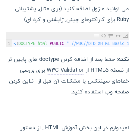
می توانید ماژول اضافه کنید (برای مثال, پشتیبانی
Ruby برای کاراکترهای چینی, ژاپشنی و کره ای)
1
<
!
DOCTYPE 
html 
PUBLIC
"-//W3C//DTD XHTML Basic 1.1
نکته:
حتما بعد از اضافه کردن doctype های پایین تر
از نسخه HTML5 از
W3C Validatior
برای بررسی
خطاهای سینتکس یا مشکلات آن قبل از آنلاین کردن
صفحه وب استفاده کنید.
امیدوارم در این بخش آموزش HTML , از
دستور