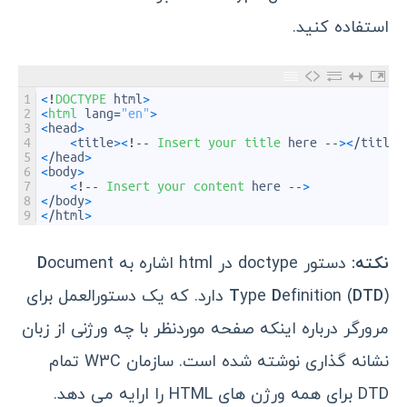
استفاده کنید.
1
<
!
DOCTYPE 
html
>
2
<
html 
lang
=
"en"
>
3
<
head
>
4
<
title
>
<
!
--
Insert 
your 
title 
here
--
>
<
/
title
>
5
<
/
head
>
6
<
body
>
7
<
!
--
Insert 
your 
content 
here
--
>
8
<
/
body
>
9
<
/
html
>
نکته:
دستور doctype در html اشاره به
ocument
D
DTD
efinition (
D
ype
T
) دارد. که یک دستورالعمل برای
مرورگر درباره اینکه صفحه موردنظر با چه ورژنی از زبان
نشانه گذاری نوشته شده است. سازمان W3C تمام
DTD برای همه ورژن های HTML را ارایه می دهد.