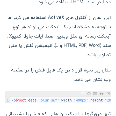
مدیا در سند HTML استفاده می شود.
این المان از کنترل های ActiveX استفاده می کرد, اما
با توجه به مشخصات, یک آبجکت می تواند هر نوع
آبجکت رسانه ای مثل ویدیو, صدا, اپلت جاوا, اکتیوX ,
سند (HTML, PDF, Word و ..), انیمیشن فلش یا حتی
تصاویر باشد.
مثال زیر نحوه قرار دادن یک فایل فلش را در صفحه
وب نشان می دهد.
1
<
object
data
=
"blur.swf"
width
=
"400px"
height
=
"200p
تنها مرورگرها یا اپلیکیشن هایی که فلش را پشتیبانی