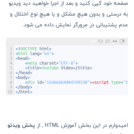
صفحه خود کپی کنید و بعد از اجرا خواهید دید ویدیو
به درستی و بدون هیچ مشکل و یا هیچ نوع اختلال و
عدم پشتیبانی در مرورگر نمایش داده می شود.
1
<
!
DOCTYPE 
html
>
2
<
html 
lang
=
"en"
>
3
<
head
>
4
<
meta 
charset
=
"UTF-8"
>
5
<
title
>
YouTube 
Video
<
/
title
>
6
<
/
head
>
7
<
body
>
8
<
div 
id
=
"15466664904749530"
>
<script 
type
=
"tex
9
<
/
body
>
10
<
/
html
>
امیدوارم در این بخش آموزش HTML , از
پخش ویدئو