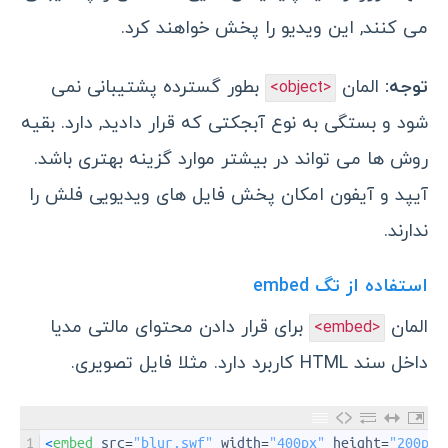
می کنند, این ویدیو را پخش خواهند کرد.
توجه:
المان
بطور گسترده پشتیبانی نمی
<object>
شود و بستگی به نوع آبجکتی که قرار دادید, دارد. بقیه
روش ها می تواند در بیشتر موارد گزینه بهتری باشد.
آیپد و آیفون امکان پخش فایل های ویدیویی فلش را
ندارند.
استفاده از تگ embed
المان
برای قرار دادن محتوای مالتی مدیا
<embed>
داخل سند HTML کاربرد دارد. مثلا فایل تصویری.
1
<
embed 
src
=
"blur.swf"
width
=
"400px"
height
=
"200px"