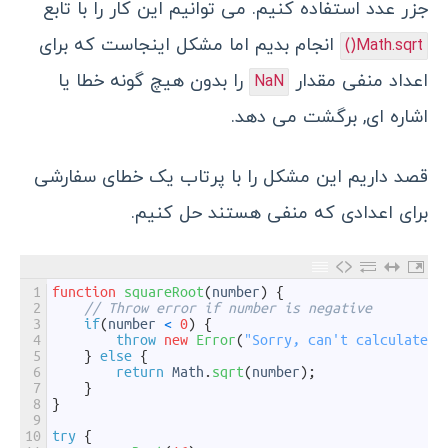
جزر عدد استفاده کنیم. می توانیم این کار را با تابع
انجام بدیم اما مشکل اینجاست که برای
Math.sqrt()
اعداد منفی مقدار
را بدون هیچ گونه خطا یا
NaN
اشاره ای, برگشت می دهد.
قصد داریم این مشکل را با پرتاب یک خطای سفارشی
برای اعدادی که منفی هستند حل کنیم.
1
function
squareRoot
(
number
)
{
2
// Throw error if number is negative
3
if
(
number
<
0
)
{
4
throw
new
Error
(
"Sorry, can't calculate s
5
}
else
{
6
return
Math
.
sqrt
(
number
)
;
7
}
8
}
9
10
try
{