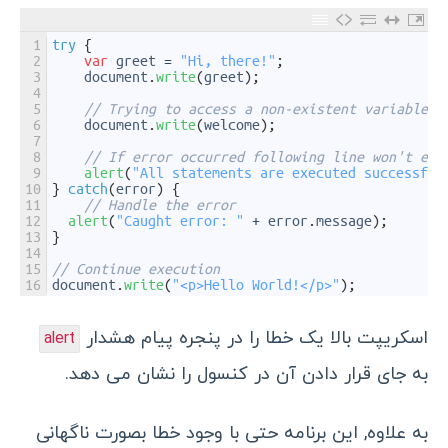
1
try
{
2
var
greet
=
"Hi, there!"
;
3
document
.
write
(
greet
)
;
4
5
// Trying to access a non-existent variable
6
document
.
write
(
welcome
)
;
7
8
// If error occurred following line won't exe
9
alert
(
"All statements are executed successful
10
}
catch
(
error
)
{
11
// Handle the error
12
alert
(
"Caught error: "
+
error
.
message
)
;
13
}
14
15
// Continue execution
16
document
.
write
(
"<p>Hello World!</p>"
)
;
اسکریپت بالا یک خطا را در پنجره پیام هشدار
alert
به جای قرار دادن آن در کنسول را نشان می دهد.
به علاوه, این برنامه حتی با وجود خطا بصورت ناگهانی