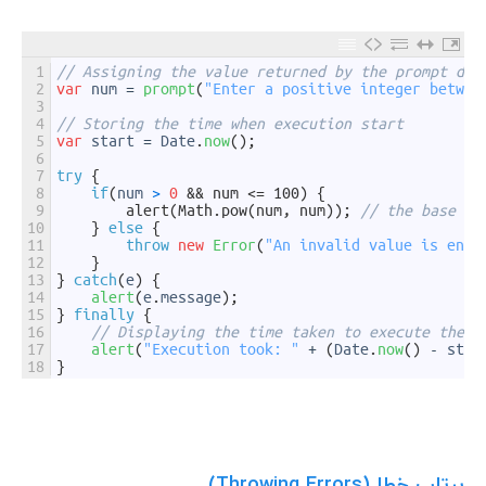
1
// Assigning the value returned by the prompt dia
2
var
num
=
prompt
(
"Enter a positive integer betwee
3
4
// Storing the time when execution start
5
var
start
=
Date
.
now
(
)
;
6
7
try
{
8
if
(
num
>
0
&& num <= 100) {
9
        alert(Math.pow(num, num));
// the base to
10
}
else
{
11
throw
new
Error
(
"An invalid value is ente
12
}
13
}
catch
(
e
)
{
14
alert
(
e
.
message
)
;
15
}
finally
{
16
// Displaying the time taken to execute the c
17
alert
(
"Execution took: "
+
(
Date
.
now
(
)
-
star
18
}
پرتاب خطا (Throwing Errors)