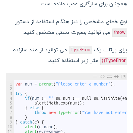
همچنان برای سازگاری عقب مانده است.
نوع خطای مشخصی را نیز هنگام استفاده از دستور
می توانید بصورت دستی مشخص کنید.
throw
برای پرتاب یک
می توانید از متد سازنده
TypeError
مثل زیر استفاده کنید:
TypeError()
1
var
num
=
prompt
(
"Please enter a number"
)
;
2
3
try
{
4
if
(
num
!
=
""
&& num !== null && isFinite(+num
5
        alert(Math.exp(num));
6
}
else
{
7
throw
new
TypeError
(
"You have not entered
8
}
9
}
catch
(
e
)
{
10
alert
(
e
.
name
)
;
11
alert
(
e
.
message
)
;