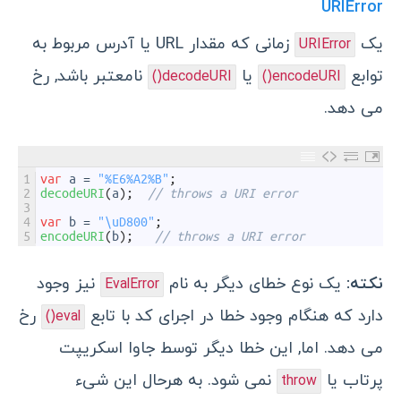
URIError
یک
زمانی که مقدار URL یا آدرس مربوط به
URIError
توابع
یا
نامعتبر باشد, رخ
decodeURI()
encodeURI()
می دهد.
1
var
a
=
"%E6%A2%B"
;
2
decodeURI
(
a
)
;
// throws a URI error
3
4
var
b
=
"\uD800"
;
5
encodeURI
(
b
)
;
// throws a URI error
نکته:
یک نوع خطای دیگر به نام
نیز وجود
EvalError
دارد که هنگام وجود خطا در اجرای کد با تابع
رخ
eval()
می دهد. اما, این خطا دیگر توسط جاوا اسکریپت
پرتاب یا
نمی شود. به هرحال این شیء
throw