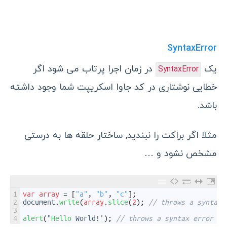
SyntaxError
یک
در زمان اجرا پرتاب می شود اگر
SyntaxError
خطایی نوشتاری در کد جاوا اسکریپت شما وجود داشته
باشد.
مثلا اگر براکت را نبندید, ساختار حلقه ها به درستی
مشخص نشود و …
1
var
array
=
[
"a"
,
"b"
,
"c"
]
;
2
document
.
write
(
array
.
slice
(
2
)
;
// throws a syntax 
3
4
alert
(
"
Hello 
World
!
'
)
;
// throws a syntax error (q