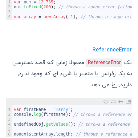
1
var
num
=
12.735
;
2
num
.
toFixed
(
200
)
;
// throws a range error (allowab
3
4
var
array
=
new
Array
(
-
1
)
;
// throws a range error
ReferenceError
یک
معمولا زمانی که قصد دسترسی
ReferenceError
به یک رفرنس یا متغیر یا شیء ای که وجود ندارد,
دارید, رخ می دهد.
1
var
firstName
=
"Harry"
;
2
console
.
log
(
firstname
)
;
// throws a reference erro
3
4
undefinedObj
.
getValues
(
)
;
// throws a reference er
5
6
nonexistentArray
.
length
;
// throws a reference err