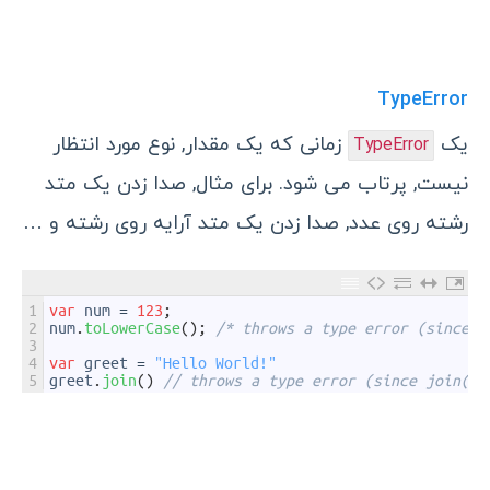
TypeError
یک
زمانی که یک مقدار, نوع مورد انتظار
TypeError
نیست, پرتاب می شود. برای مثال, صدا زدن یک متد
رشته روی عدد, صدا زدن یک متد آرایه روی رشته و …
1
var
num
=
123
;
2
num
.
toLowerCase
(
)
;
/* throws a type error (since t
3
4
var
greet
=
"Hello World!"
5
greet
.
join
(
)
// throws a type error (since join() 