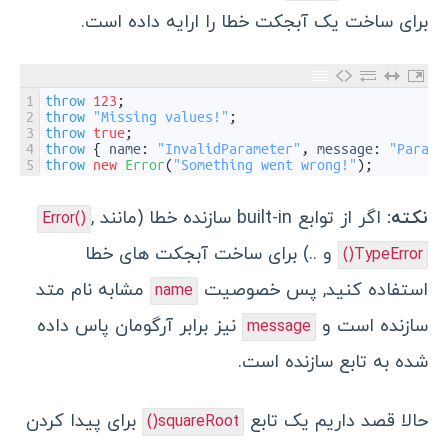
برای ساخت یک آبجکت خطا را ارایه داده است.
1
throw
123
;
2
throw
"Missing values!"
;
3
throw
true
;
4
throw
{
name
:
"InvalidParameter"
,
message
:
"Parame
5
throw
new
Error
(
"Something went wrong!"
)
;
نکته:
اگر از توابع built-in سازنده خطا (مانند
,
Error()
و ..) برای ساخت آبجکت های خطا
TypeError()
استفاده کنید, پس خصوصیت
مشابه نام متد
name
سازنده است و
نیز برابر آرگومان پاس داده
message
شده به تابع سازنده است.
حالا قصد داریم یک تابع
برای پیدا کردن
squareRoot()