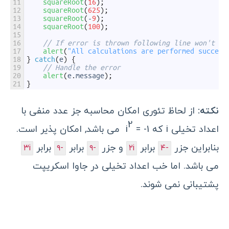
11
squareRoot
(
16
)
;
12
squareRoot
(
625
)
;
13
squareRoot
(
-
9
)
;
14
squareRoot
(
100
)
;
15
16
// If error is thrown following line won't ex
17
alert
(
"All calculations are performed success
18
}
catch
(
e
)
{
19
// Handle the error
20
alert
(
e
.
message
)
;
21
}
نکته:
از لحاظ تئوری امکان محاسبه جز عدد منفی با
2
اعداد تخیلی i که
i
= -1 می باشد, امکان پذیر است.
بنابراین جزر
برابر
و جزر
برابر
برابر
۳i
-۹
-۹
۲i
-۴
می باشد. اما خب اعداد تخیلی در جاوا اسکریپت
پشتیبانی نمی شوند.