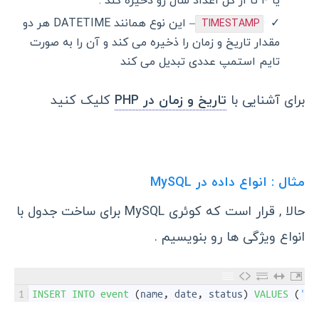
یا ۴ تا از کل اعداد سال رو ذخیره کند .
– این نوع همانند DATETIME هر دو
TIMESTAMP
مقدار تاریخ و زمان را ذخیره می کند و آن را به صورت
تایم استمپ عددی تبدیل می کند
برای آشنایی با
تاریخ و زمان در PHP
کلیک کنید
مثال : انواع داده در MySQL
حالا , قرار است که کوئری MySQL برای ساخت جدول با
انواع ویژگی ها رو بنویسیم .
1
INSERT 
INTO 
event
(
name
,
date
,
status
)
VALUES
(
'Bi