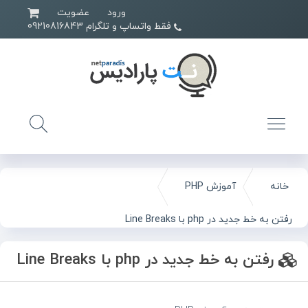
ورود
عضویت
فقط واتساپ و تلگرام 09210816843
خانه
آموزش PHP
رفتن به خط جدید در php با Line Breaks
رفتن به خط جدید در php با Line Breaks