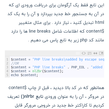
این تابع فقط یک آرگومان برای دریافت ورودی ای که
در آن به جستجور خط جدید بپردازد و آن را به یک کد
html تبدیل کنید ، نیاز دارد . برای مثال متغییر
$content که اطلاعات شامل line breaks ها را دارد
مانند کد php زیر به تابع پاس می دهیم .
1
$
content
=
"PHP line breaks\nadded by escape seque
2
//OR
3
$
content
=
"PHP line breaks"
.
PHP_EOL
.
"added by
4
$
content
=
nl2br
(
$
content
)
;
5
echo
$
content
;
همانطور که در کد بالا دیدید ، قبل از چاپ $content
در مروگر ، آن را به عنوان ورودی
تابع nl2br()
تعریف
کردیم تا کاراکتر خط جدید در خروجی مرورگر قابل