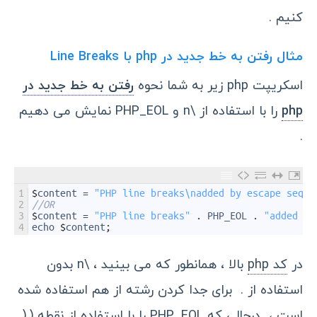
کنیم .
مثال رفتن به خط جدید در php با Line Breaks
اسکریپت php زیر به شما نحوه
رفتن به خط جدید در
php
را با استفاده از \n و PHP_EOL نمایش می دهیم
.
1
$
content
=
"PHP line breaks\nadded by escape seque
2
//OR
3
$
content
=
"PHP line breaks"
.
PHP_EOL
.
"added by
4
echo
$
content
;
در
کد php
بالا ، همانطور که می بینید ، \n بدون
استفاده از . برای جدا کردن رشته از هم استفاده شده
است ، درحالی که PHP_EOL را با استفاده از نقطه (.(