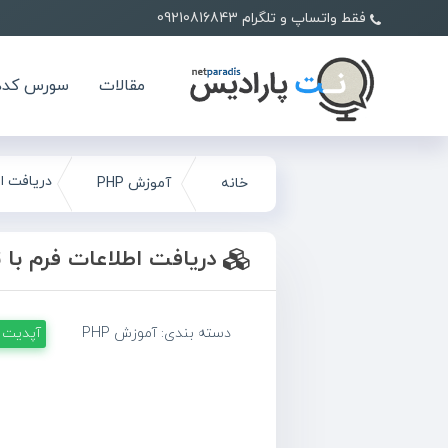
فقط واتساپ و تلگرام 09210816843
مقالات
سورس کده
دریافت اطلاع
خانه
آموزش PHP
دریافت اطلاعات فرم با تابع open
دسته بندی:
آموزش PHP
آپدیت 