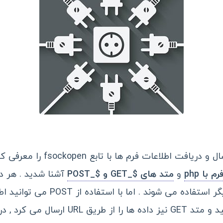
قصد داریم روشی دیگر برای ارسال و
با php
و
متد های $_GET و $_POST
آشنا شدید . هر دو
داده از یک صفحه به صفحه دیگر استفاده
درخواست های HTTP ارسال کنید و متد GET نیز