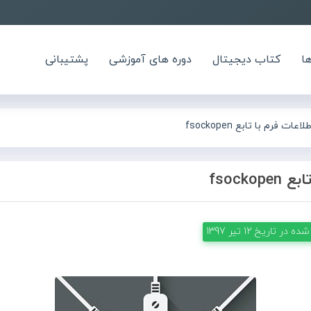
ا
کتاب دیجیتال
دوره های آموزشی
پشتیبانی
ات فرم با تابع fsockopen
fsock
شده در تاریخ
12 تیر 1397