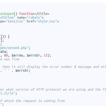
sockopen
(
)
Function
<
/
title
>
nofollow"
name
=
"robots"
>
ype
=
"text/css"
href
=
"style.css"
>
'
]
)
)
{
'
]
;
"
;
open/second.php"
;
data
;
t
,
80
,
$errno
,
$errstr
,
15
)
;
on was fine
l then it will display the error number & message and wi
.
' '
.
$errstr
;
ver what version of HTTP protocol we are using and the f
/1.1\r\n"
;
of which the request is coming from
n"
;