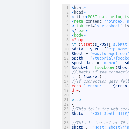
1
<
html
>
2
<
head
>
3
<
title
>
POST 
data 
using 
f
4
<
meta 
content
=
"noindex, 
5
<
link 
rel
=
"stylesheet"
t
6
<
/
head
>
7
<
body
>
8
<?php
9
if
(
isset
(
$_POST
[
'submit
10
$data
=
$_POST
[
'emp_name
11
$host
=
"www.formget.com
12
$path
=
"/tutorial/fsock
13
$post_data
=
'name='
.
$
14
$socket
=
fsockopen
(
$hos
15
//Checks if the connecti
16
if
(
!
$socket
)
{
17
//If connection gets fai
18
echo
' error: '
.
$errno
19
die
;
20
}
21
else
22
{
23
//This tells the web ser
24
$http
=
"POST $path HTTP
25
26
//This is the url or IP 
27
$http
.
=
"Host: $host\r\