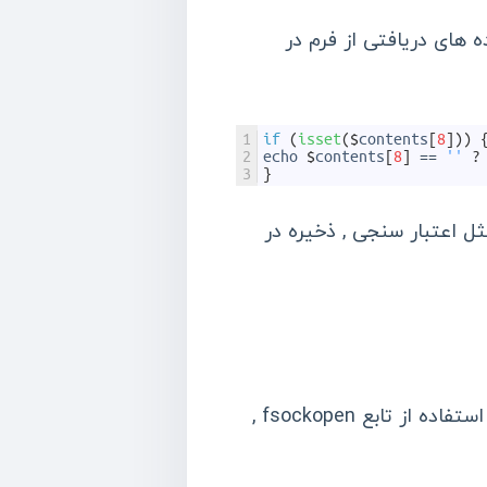
 های دریافتی از فرم در
1
if
(
isset
(
$
contents
[
8
]
)
)
2
echo
$
contents
[
8
]
==
''
?
3
}
ثل اعتبار سنجی , ذخیره در
در این صفحه , مقادیر وارد شده در textbox ها به همین صفحه ارسال می شود ,در اینجا با استفاده از تابع fsockopen ,