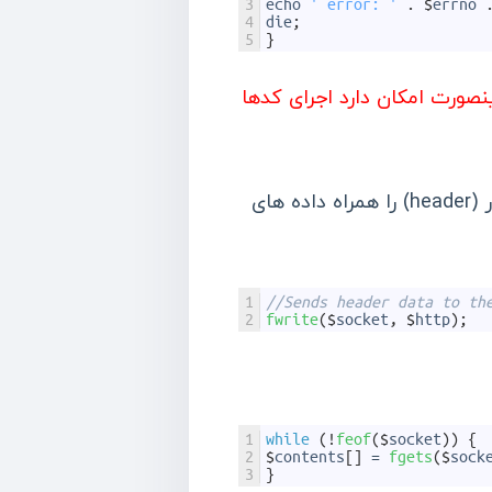
3
echo
' error: '
.
$
errno
4
die
;
5
}
نصورت امکان دارد اجرای کدها
اما اگر کانکشنی برای اتصال پیدا کرد , ادامه کدها را اجرا می کنیم .در اینجا ما اطلاعات هدر (header) را همراه داده های
1
//Sends header data to th
2
fwrite
(
$
socket
,
$
http
)
;
1
while
(
!
feof
(
$
socket
)
)
{
2
$
contents
[
]
=
fgets
(
$
sock
3
}