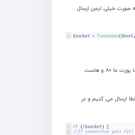
 fsockopen می توانیم داده هایی را که از یک صفحه به صفحه دیگر با متد POST به صورت خیلی ایمن ارسال
1
$
socket
=
fsockopen
(
$
host
ک پیام خطا ارسال می کنیم و در
1
if
(
!
$
socket
)
{
2
//If connection gets fail