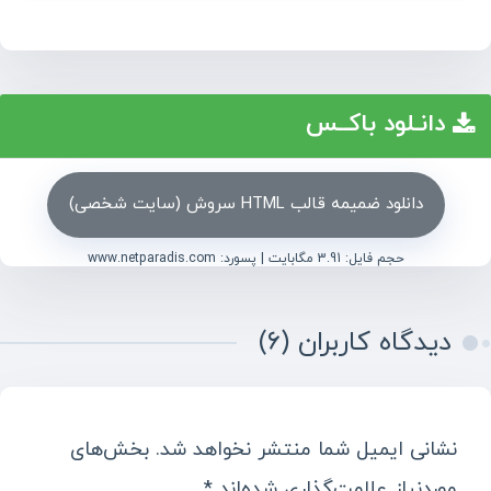
دانـلود باکــس
دانلود ضمیمه قالب HTML سروش (سایت شخصی)
حجم فایل: 3.91 مگابایت |
پسورد: www.netparadis.com
دیدگاه کاربران (۶)
نشانی ایمیل شما منتشر نخواهد شد.
بخش‌های
موردنیاز علامت‌گذاری شده‌اند
*