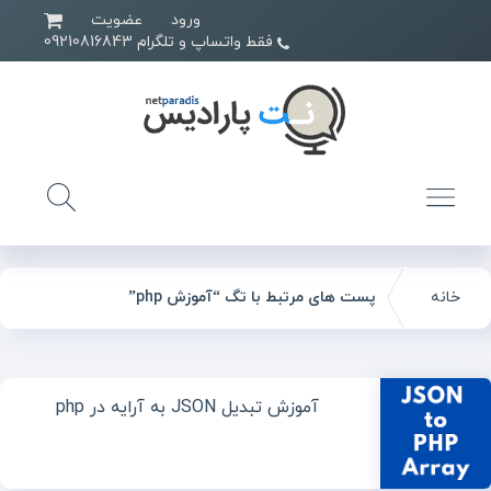
ورود
عضویت
فقط واتساپ و تلگرام 09210816843
خانه
پست های مرتبط با تگ “آموزش php”
آموزش تبدیل JSON به آرایه در php