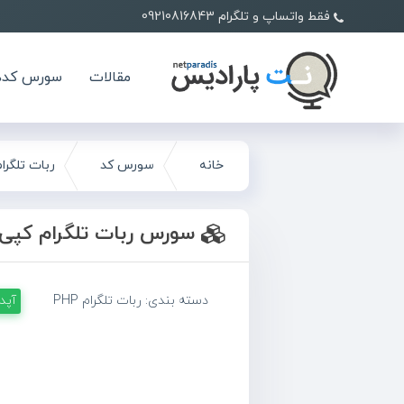
فقط واتساپ و تلگرام 09210816843
مقالات
سورس کده
خانه
سورس کد
ربات تلگرام P
سورس ربات تلگرام کپی پ
دسته بندی:
ربات تلگرام PHP
آپد