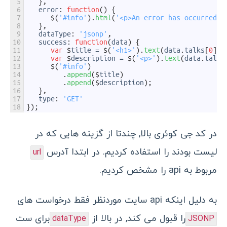
5
}
,
6
error
:
function
(
)
{
7
$
(
'#info'
)
.
html
(
'<p>An error has occurred</
8
}
,
9
dataType
:
'jsonp'
,
10
success
:
function
(
data
)
{
11
var
$
title
=
$
(
'<h1>'
)
.
text
(
data
.
talks
[
0
]
.
t
12
var
$
description
=
$
(
'<p>'
)
.
text
(
data
.
talks
13
$
(
'#info'
)
14
.
append
(
$
title
)
15
.
append
(
$
description
)
;
16
}
,
17
type
:
'GET'
18
}
)
;
در کد جی کوئری بالا, چندتا از گزینه هایی که در
لیست بودند را استفاده کردیم. در ابتدا آدرس
url
مربوط به api را مشخص کردیم.
به دلیل اینکه api سایت موردنظر فقط درخواست های
را قبول می کند, در بالا از
برای ست
dataType
JSONP