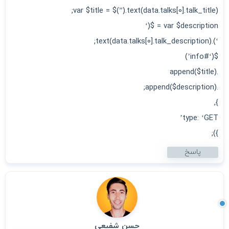
var $title = $(”).text(data.talks[0].talk_title);
var $description = $(‘
‘).text(data.talks[0].talk_description);
$(‘#info’)
.append($title)
.append($description);
},
type: ‘GET’
});
پاسخ
حسن شفیعی