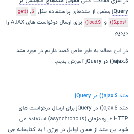
در سری مقالات قبلی
معرفی متدهای ایجکس در
jQuery
بعضی از متدهای پراستفاده مثل
,
$.get()
و
برای ارسال درخواست های AJAX را
$.load()
$.post()
دیدیم.
در این مقاله به طور خاص قصد داریم در مورد
متد
$.ajax() در jQuery
آموزش بدیم.
متد $.ajax() در jQuery
متد $.ajax() در jQuery برای ارسال درخواست های
HTTP غیرهمزمان (asynchronous) استفاده می
شود.این متد از همان اوایل در ورژن ۱ به کتابخانه جی