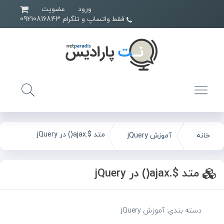
ورود
عضویت
فقط واتساپ و تلگرام 09210816843
متد $.ajax() در jQuery
خانه
آموزش jQuery
متد $.ajax() در jQuery
دسته بندی:
آموزش jQuery