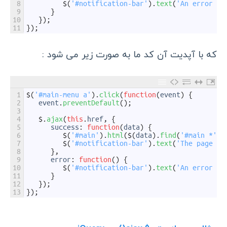
8
$
(
'#notification-bar'
)
.
text
(
'An error oc
9
}
10
}
)
;
11
}
)
;
که با آپدیت آن کد ما به صورت زیر می شود :
1
$
(
'#main-menu a'
)
.
click
(
function
(
event
)
{
2
event
.
preventDefault
(
)
;
3
4
$
.
ajax
(
this
.
href
,
{
5
success
:
function
(
data
)
{
6
$
(
'#main'
)
.
html
(
$
(
data
)
.
find
(
'#main *'
)
)
7
$
(
'#notification-bar'
)
.
text
(
'The page ha
8
}
,
9
error
:
function
(
)
{
10
$
(
'#notification-bar'
)
.
text
(
'An error oc
11
}
12
}
)
;
13
}
)
;