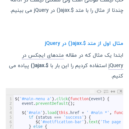
خب لیست طولانی است ولی مشکلی نیست در ادامه
چندتا از مثال را با متد $.ajax() در jQuery می بینیم.
مثال اول از متد $.ajax() در jQuery
ابتدا یک مثال که در مقاله
متدهای ایجکس در
jQuery
استفاده کردیم را این بار با
$.ajax()
پیاده می
کنیم.
1
$
(
'#main-menu a'
)
.
click
(
function
(
event
)
{
2
event
.
preventDefault
(
)
;
3
4
$
(
'#main'
)
.
load
(
this
.
href
+
' #main *'
,
functi
5
if
(
status
===
'success'
)
{
6
$
(
'#notification-bar'
)
.
text
(
'The page ha
7
}
else
{